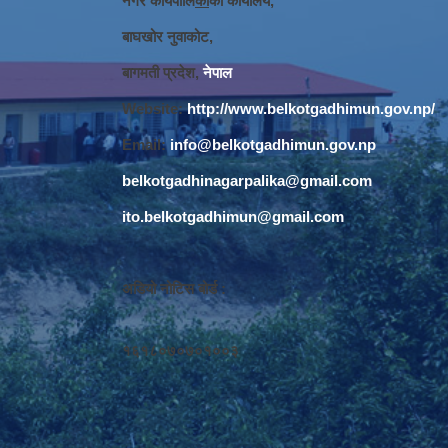
नगर कार्यपालि
का
को कार्यालय,
बाघखोर नुवाकोट,
बागमती प्रदेश,
नेपाल
Website:
http://www.belkotgadhimun.gov.np/
Email:
info@belkotgadhimun.gov.np
belkotgadhinagarpalika@gmail.com
ito.belkotgadhimun@gmail.com
अडियो नोटिस बोर्ड :
१६१८०७०७०१००३