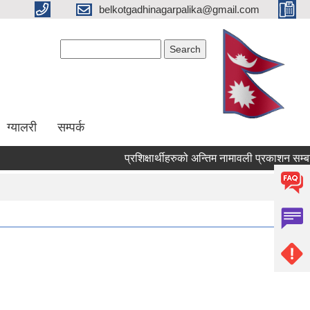
belkotgadhinagarpalika@gmail.com
Search form
Search
ग्यालरी
सम्पर्क
प्रशिक्षार्थीहरुको अन्तिम नामावली प्रकाशन सम्बन्धमा !