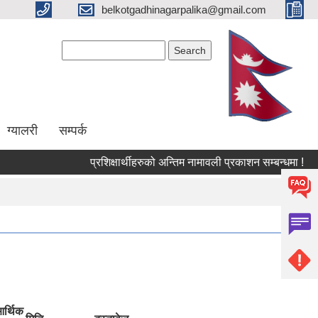
belkotgadhinagarpalika@gmail.com
Search form
Search
ग्यालरी
सम्पर्क
प्रशिक्षार्थीहरुको अन्तिम नामावली प्रकाशन सम्बन्धमा !
आ.व.
र्थिक