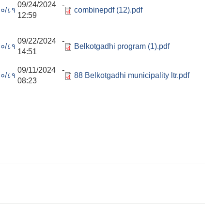
09/24/2024 -
०/८१
combinepdf (12).pdf
12:59
09/22/2024 -
०/८१
Belkotgadhi program (1).pdf
14:51
09/11/2024 -
०/८१
88 Belkotgadhi municipality ltr.pdf
08:23