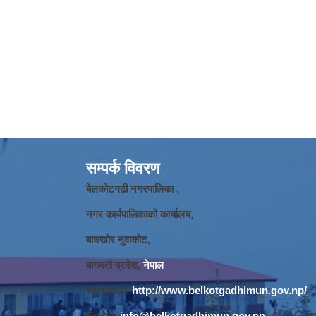
सम्पर्क विवरण
बेलकोटगढी नगरपालिका ,
नगर कार्यपालि
का
को कार्यालय,
बाघखोर नुवाकोट,
बागमती प्रदेश,
नेपाल
Website:
http://www.belkotgadhimun.gov.np/
Email:
info@belkotgadhimun.gov.np