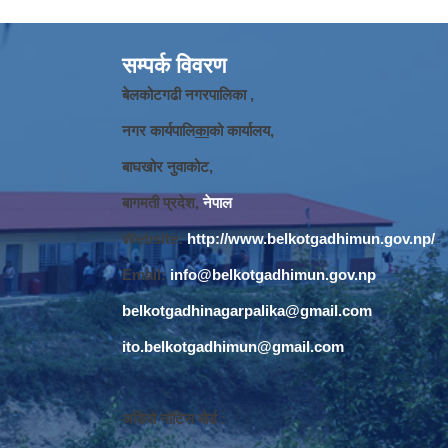
सम्पर्क विवरण
बेलकोटगढी नगरपालिका ,
नगर कार्यपालि
का
को कार्यालय,
बाघखोर नुवाकोट,
बागमती प्रदेश,
नेपाल
Website:
http://www.belkotgadhimun.gov.np/
Email:
info@belkotgadhimun.gov.np
belkotgadhinagarpalika@gmail.com
ito.belkotgadhimun@gmail.com
अडियो नोटिस बोर्ड :