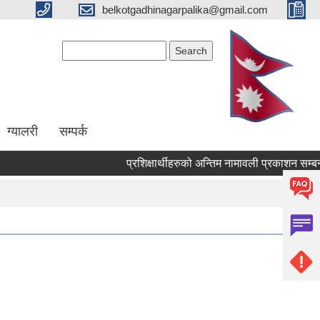
belkotgadhinagarpalika@gmail.com
Search form
Search
ग्यालरी
सम्पर्क
प्रशिक्षार्थीहरुको अन्तिम नामावली प्रकाशन सम्बन्धमा !