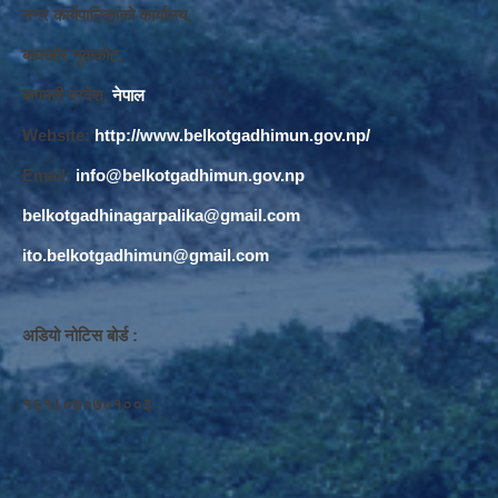
नगर कार्यपालि
का
को कार्यालय,
बाघखोर नुवाकोट,
बागमती प्रदेश,
नेपाल
Website:
http://www.belkotgadhimun.gov.np/
Email:
info@belkotgadhimun.gov.np
belkotgadhinagarpalika@gmail.com
ito.belkotgadhimun@gmail.com
अडियो नोटिस बोर्ड :
१६१८०७०७०१००३