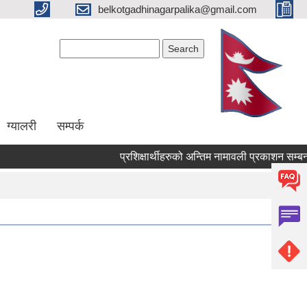
belkotgadhinagarpalika@gmail.com
Search form
Search
ग्यालरी
सम्पर्क
प्रशिक्षार्थीहरुको अन्तिम नामावली प्रकाशन सम्बन्धमा !