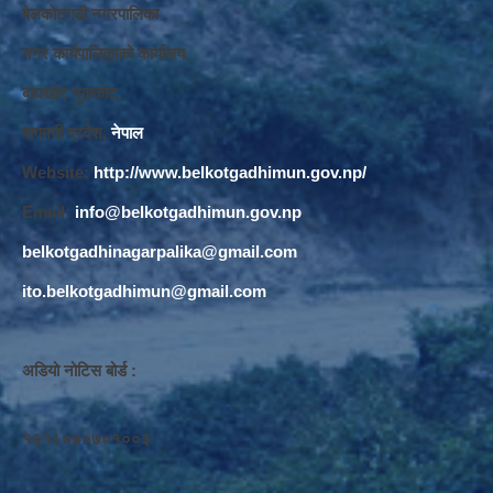
बेलकोटगढी नगरपालिका ,
नगर कार्यपालि
का
को कार्यालय,
बाघखोर नुवाकोट,
बागमती प्रदेश,
नेपाल
Website:
http://www.belkotgadhimun.gov.np/
Email:
info@belkotgadhimun.gov.np
belkotgadhinagarpalika@gmail.com
ito.belkotgadhimun@gmail.com
अडियो नोटिस बोर्ड :
१६१८०७०७०१००३