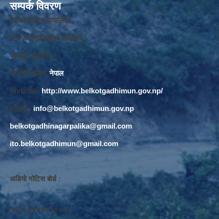
सम्पर्क विवरण
बेलकोटगढी नगरपालिका ,
नगर कार्यपालि
का
को कार्यालय,
बाघखोर नुवाकोट,
बागमती प्रदेश,
नेपाल
Website:
http://www.belkotgadhimun.gov.np/
Email:
info@belkotgadhimun.gov.np
belkotgadhinagarpalika@gmail.com
ito.belkotgadhimun@gmail.com
अडियो नोटिस बोर्ड :
१६१८०७०७०१००३