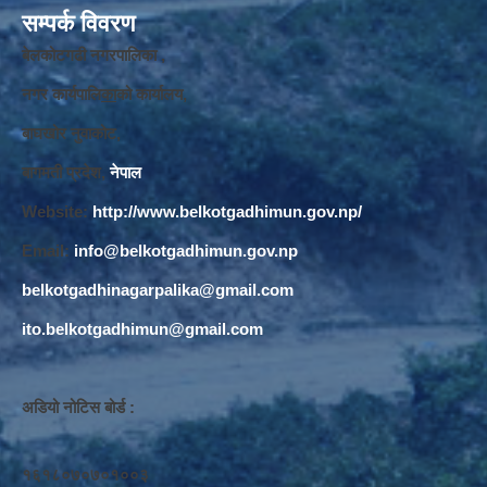
सम्पर्क विवरण
बेलकोटगढी नगरपालिका ,
नगर कार्यपालि
का
को कार्यालय,
बाघखोर नुवाकोट,
बागमती प्रदेश,
नेपाल
Website:
http://www.belkotgadhimun.gov.np/
Email:
info@belkotgadhimun.gov.np
belkotgadhinagarpalika@gmail.com
ito.belkotgadhimun@gmail.com
अडियो नोटिस बोर्ड :
१६१८०७०७०१००३