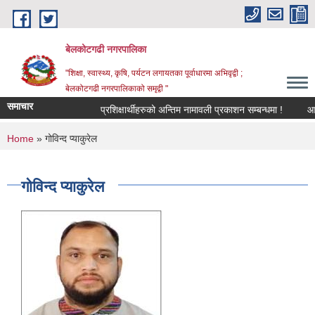
Skip to main content
बेलकोटगढी नगरपालिका
"शिक्षा, स्वास्थ्य, कृषि, पर्यटन लगायतका पूर्वाधारमा अभिवृद्वी ;
बेलकोटगढी नगरपालिकाको समृद्वी "
समाचार
प्रशिक्षार्थीहरुको अन्तिम नामावली प्रकाशन सम्बन्धमा !
आ.व. २
You are here
Home
» गोविन्द प्याकुरेल
गोविन्द प्याकुरेल