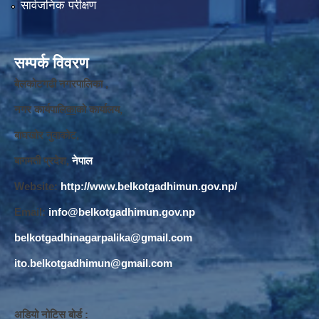
सार्वजनिक परीक्षण
सम्पर्क विवरण
बेलकोटगढी नगरपालिका ,
नगर कार्यपालि
का
को कार्यालय,
बाघखोर नुवाकोट,
बागमती प्रदेश,
नेपाल
Website:
http://www.belkotgadhimun.gov.np/
Email:
info@belkotgadhimun.gov.np
belkotgadhinagarpalika@gmail.com
ito.belkotgadhimun@gmail.com
अडियो नोटिस बोर्ड :