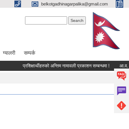
belkotgadhinagarpalika@gmail.com
Search form
Search
ग्यालरी
सम्पर्क
प्रशिक्षार्थीहरुको अन्तिम नामावली प्रकाशन सम्बन्धमा !
आ.व. २०८३/८