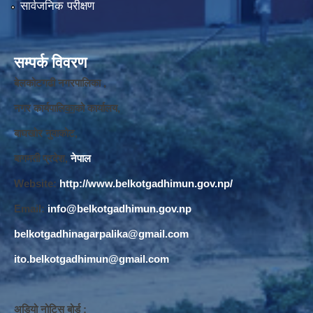
सार्वजनिक परीक्षण
सम्पर्क विवरण
बेलकोटगढी नगरपालिका ,
नगर कार्यपालि
का
को कार्यालय,
बाघखोर नुवाकोट,
बागमती प्रदेश,
नेपाल
Website:
http://www.belkotgadhimun.gov.np/
Email:
info@belkotgadhimun.gov.np
belkotgadhinagarpalika@gmail.com
ito.belkotgadhimun@gmail.com
अडियो नोटिस बोर्ड :