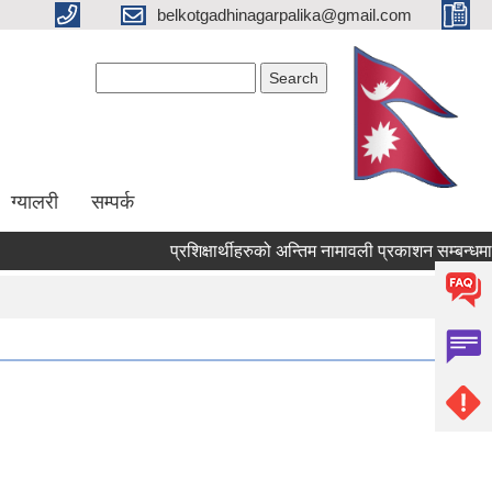
belkotgadhinagarpalika@gmail.com
Search form
Search
ग्यालरी
सम्पर्क
प्रशिक्षार्थीहरुको अन्तिम नामावली प्रकाशन सम्बन्धमा !