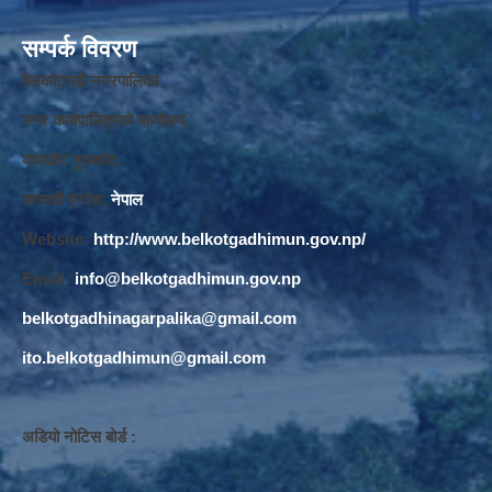
सम्पर्क विवरण
बेलकोटगढी नगरपालिका ,
नगर कार्यपालि
का
को कार्यालय,
बाघखोर नुवाकोट,
बागमती प्रदेश,
नेपाल
Website:
http://www.belkotgadhimun.gov.np/
Email:
info@belkotgadhimun.gov.np
belkotgadhinagarpalika@gmail.com
ito.belkotgadhimun@gmail.com
अडियो नोटिस बोर्ड :