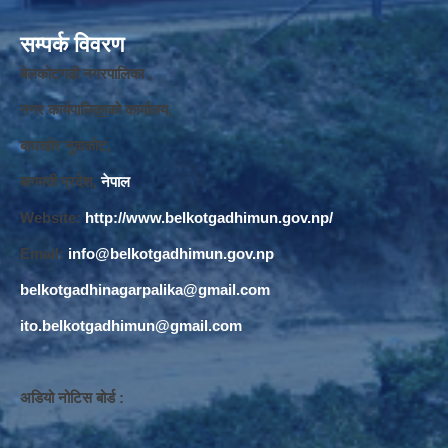
सम्पर्क विवरण
बेलकोटगढी नगरपालिका ,
नगर कार्यपालि
का
को कार्यालय,
बाघखोर नुवाकोट,
बागमती प्रदेश,
नेपाल
Website:
http://www.belkotgadhimun.gov.np/
Email:
info@belkotgadhimun.gov.np
belkotgadhinagarpalika@gmail.com
ito.belkotgadhimun@gmail.com
अडियो नोटिस बोर्ड :