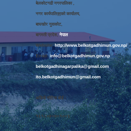
बेलकोटगढी नगरपालिका ,
नगर कार्यपालि
का
को कार्यालय,
बाघखोर नुवाकोट,
बागमती प्रदेश,
नेपाल
Website:
http://www.belkotgadhimun.gov.np/
Email:
info@belkotgadhimun.gov.np
belkotgadhinagarpalika@gmail.com
ito.belkotgadhimun@gmail.com
अडियो नोटिस बोर्ड :
१६१८०७०७०१००३