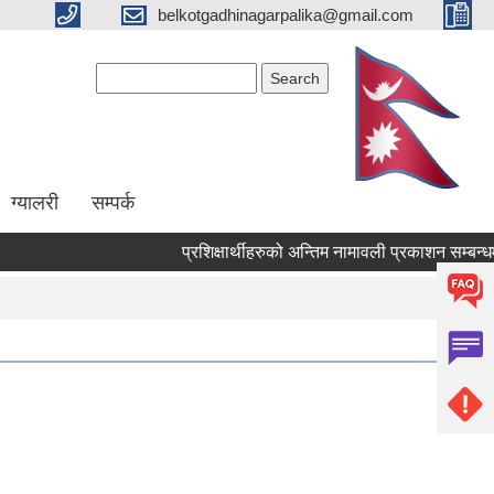
belkotgadhinagarpalika@gmail.com
Search form
Search
ग्यालरी
सम्पर्क
प्रशिक्षार्थीहरुको अन्तिम नामावली प्रकाशन सम्बन्धमा !