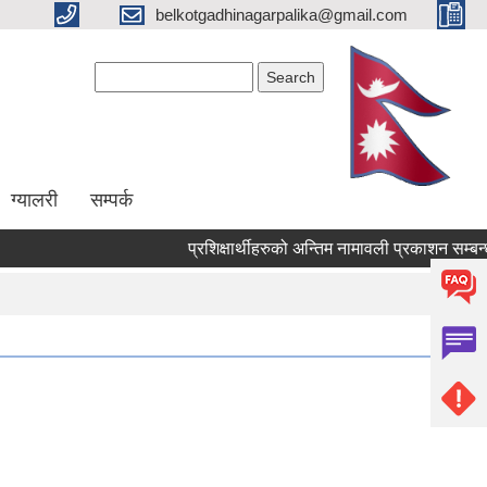
belkotgadhinagarpalika@gmail.com
Search form
Search
ग्यालरी
सम्पर्क
प्रशिक्षार्थीहरुको अन्तिम नामावली प्रकाशन सम्बन्धमा !