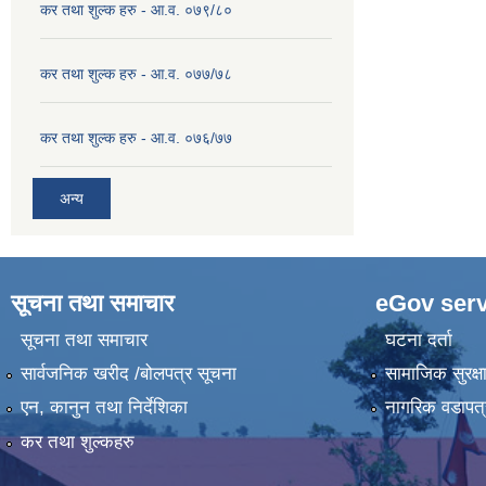
कर तथा शुल्क हरु - आ.व. ०७९/८०
कर तथा शुल्क हरु - आ.व. ०७७/७८
कर तथा शुल्क हरु - आ.व. ०७६/७७
अन्य
सूचना तथा समाचार
eGov serv
सूचना तथा समाचार
घटना दर्ता
सार्वजनिक खरीद /बोलपत्र सूचना
सामाजिक सुरक्ष
एन, कानुन तथा निर्देशिका
नागरिक वडापत्
कर तथा शुल्कहरु