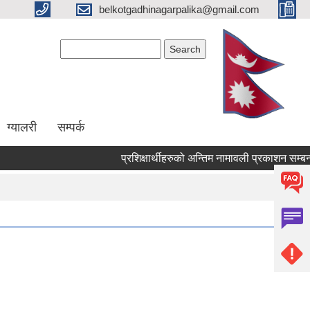
belkotgadhinagarpalika@gmail.com
Search form
Search
ग्यालरी
सम्पर्क
प्रशिक्षार्थीहरुको अन्तिम नामावली प्रकाशन सम्बन्धमा !