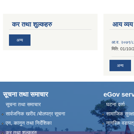
कर तथा शुल्कहरु
आय व्यय
अन्य
आ.व. २०७९/८
मिति:
01/10/
अन्य
सूचना तथा समाचार
eGov serv
सूचना तथा समाचार
घटना दर्ता
सार्वजनिक खरीद /बोलपत्र सूचना
सामाजिक सुरक्ष
एन, कानुन तथा निर्देशिका
नागरिक वडापत्
कर तथा शुल्कहरु