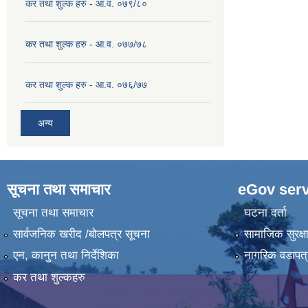
कर तथा शुल्क हरु - आ.व. ०७९/८०
कर तथा शुल्क हरु - आ.व. ०७७/७८
कर तथा शुल्क हरु - आ.व. ०७६/७७
अन्य
सूचना तथा समाचार
eGov serv
सूचना तथा समाचार
घटना दर्ता
सार्वजनिक खरीद /बोलपत्र सूचना
सामाजिक सुरक्ष
एन, कानुन तथा निर्देशिका
नागरिक वडापत्
कर तथा शुल्कहरु