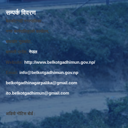
सम्पर्क विवरण
बेलकोटगढी नगरपालिका ,
नगर कार्यपालि
का
को कार्यालय,
बाघखोर नुवाकोट,
बागमती प्रदेश,
नेपाल
Website:
http://www.belkotgadhimun.gov.np/
Email:
info@belkotgadhimun.gov.np
belkotgadhinagarpalika@gmail.com
ito.belkotgadhimun@gmail.com
अडियो नोटिस बोर्ड :