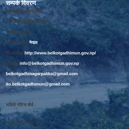
सम्पर्क विवरण
बेलकोटगढी नगरपालिका ,
नगर कार्यपालि
का
को कार्यालय,
बाघखोर नुवाकोट,
बागमती प्रदेश,
नेपाल
Website:
http://www.belkotgadhimun.gov.np/
Email:
info@belkotgadhimun.gov.np
belkotgadhinagarpalika@gmail.com
ito.belkotgadhimun@gmail.com
अडियो नोटिस बोर्ड :
१६१८०७०७०१००३