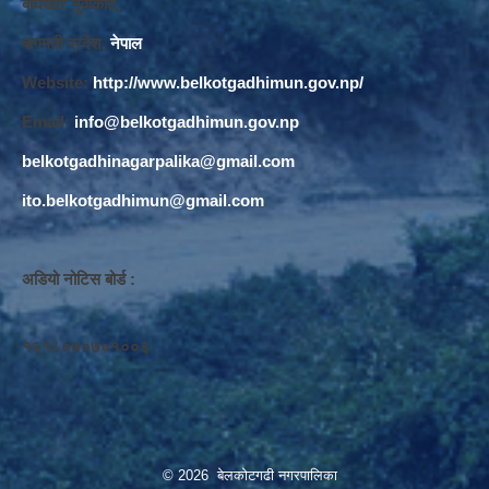
बाघखोर नुवाकोट,
बागमती प्रदेश,
नेपाल
Website:
http://www.belkotgadhimun.gov.np/
Email:
info@belkotgadhimun.gov.np
belkotgadhinagarpalika@gmail.com
ito.belkotgadhimun@gmail.com
अडियो नोटिस बोर्ड :
१६१८०७०७०१००३
© 2026 बेलकोटगढी नगरपालिका