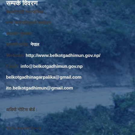
सम्पर्क विवरण
बेलकोटगढी नगरपालिका ,
नगर कार्यपालि
का
को कार्यालय,
बाघखोर नुवाकोट,
बागमती प्रदेश,
नेपाल
Website:
http://www.belkotgadhimun.gov.np/
Email:
info@belkotgadhimun.gov.np
belkotgadhinagarpalika@gmail.com
ito.belkotgadhimun@gmail.com
अडियो नोटिस बोर्ड :
१६१८०७०७०१००३