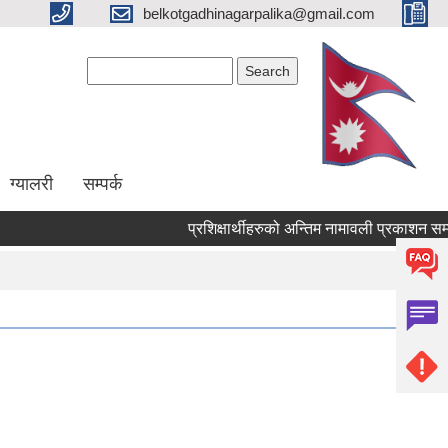
belkotgadhinagarpalika@gmail.com
Search form
Search
ग्यालरी
सम्पर्क
प्रशिक्षार्थीहरुको अन्तिम नामावली प्रकाशन सम्बन्धमा !