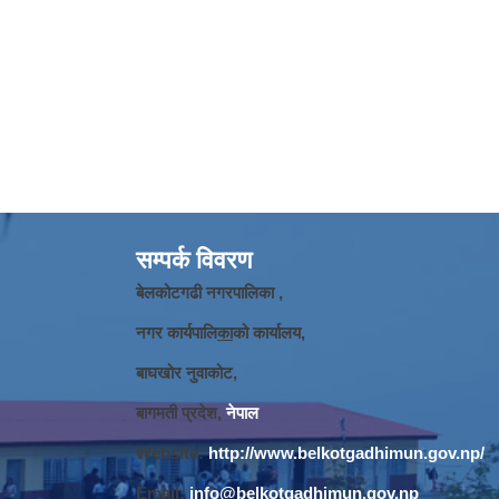
सम्पर्क विवरण
बेलकोटगढी नगरपालिका ,
नगर कार्यपालि
का
को कार्यालय,
बाघखोर नुवाकोट,
बागमती प्रदेश,
नेपाल
Website:
http://www.belkotgadhimun.gov.np/
Email:
info@belkotgadhimun.gov.np