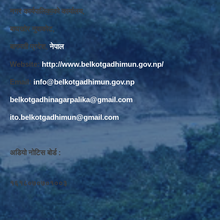
नगर कार्यपालि
का
को कार्यालय,
बाघखोर नुवाकोट,
बागमती प्रदेश,
नेपाल
Website:
http://www.belkotgadhimun.gov.np/
Email:
info@belkotgadhimun.gov.np
belkotgadhinagarpalika@gmail.com
ito.belkotgadhimun@gmail.com
अडियो नोटिस बोर्ड :
१६१८०७०७०१००३