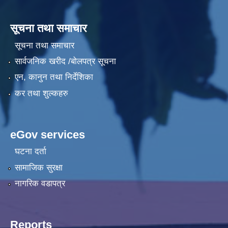
सूचना तथा समाचार
सूचना तथा समाचार
सार्वजनिक खरीद /बोलपत्र सूचना
एन, कानुन तथा निर्देशिका
कर तथा शुल्कहरु
eGov services
घटना दर्ता
सामाजिक सुरक्षा
नागरिक वडापत्र
Reports