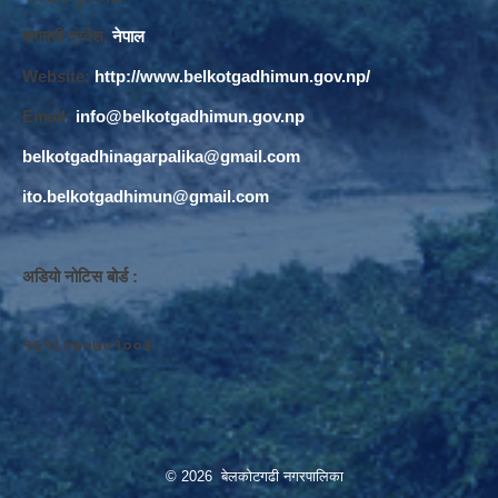
बागमती प्रदेश,
नेपाल
Website:
http://www.belkotgadhimun.gov.np/
Email:
info@belkotgadhimun.gov.np
belkotgadhinagarpalika@gmail.com
ito.belkotgadhimun@gmail.com
अडियो नोटिस बोर्ड :
१६१८०७०७०१००३
© 2026 बेलकोटगढी नगरपालिका