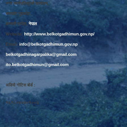
नगर कार्यपालि
का
को कार्यालय,
बाघखोर नुवाकोट,
बागमती प्रदेश,
नेपाल
Website:
http://www.belkotgadhimun.gov.np/
Email:
info@belkotgadhimun.gov.np
belkotgadhinagarpalika@gmail.com
ito.belkotgadhimun@gmail.com
अडियो नोटिस बोर्ड :
१६१८०७०७०१००३