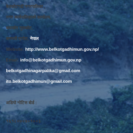
बेलकोटगढी नगरपालिका ,
नगर कार्यपालि
का
को कार्यालय,
बाघखोर नुवाकोट,
बागमती प्रदेश,
नेपाल
Website:
http://www.belkotgadhimun.gov.np/
Email:
info@belkotgadhimun.gov.np
belkotgadhinagarpalika@gmail.com
ito.belkotgadhimun@gmail.com
अडियो नोटिस बोर्ड :
१६१८०७०७०१००३