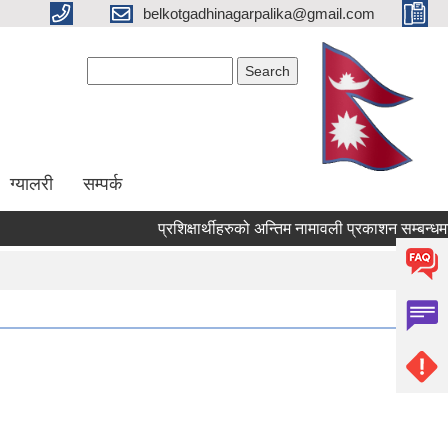
belkotgadhinagarpalika@gmail.com
Search form
Search
ग्यालरी
सम्पर्क
प्रशिक्षार्थीहरुको अन्तिम नामावली प्रकाशन सम्बन्धमा !