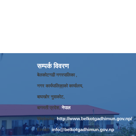
सम्पर्क विवरण
बेलकोटगढी नगरपालिका ,
नगर कार्यपालि
का
को कार्यालय,
बाघखोर नुवाकोट,
बागमती प्रदेश,
नेपाल
Website:
http://www.belkotgadhimun.gov.np/
Email:
info@belkotgadhimun.gov.np