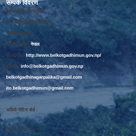
सम्पर्क विवरण
बेलकोटगढी नगरपालिका ,
नगर कार्यपालि
का
को कार्यालय,
बाघखोर नुवाकोट,
बागमती प्रदेश,
नेपाल
Website:
http://www.belkotgadhimun.gov.np/
Email:
info@belkotgadhimun.gov.np
belkotgadhinagarpalika@gmail.com
ito.belkotgadhimun@gmail.com
अडियो नोटिस बोर्ड :
१६१८०७०७०१००३