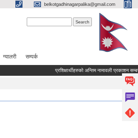
belkotgadhinagarpalika@gmail.com
Search form
Search
ग्यालरी
सम्पर्क
प्रशिक्षार्थीहरुको अन्तिम नामावली प्रकाशन सम्बन्धमा !