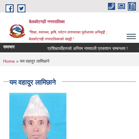
Skip to main content
बेलकोटगढी नगरपालिका
"शिक्षा, स्वास्थ्य, कृषि, पर्यटन लगायतका पूर्वाधारमा अभिवृद्वी ;
बेलकोटगढी नगरपालिकाको समृद्वी "
समाचार
प्रशिक्षार्थीहरुको अन्तिम नामावली प्रकाशन सम्बन्धमा !
आ.व.
You are here
Home
» यम वहादुर लामिछाने
यम वहादुर लामिछाने