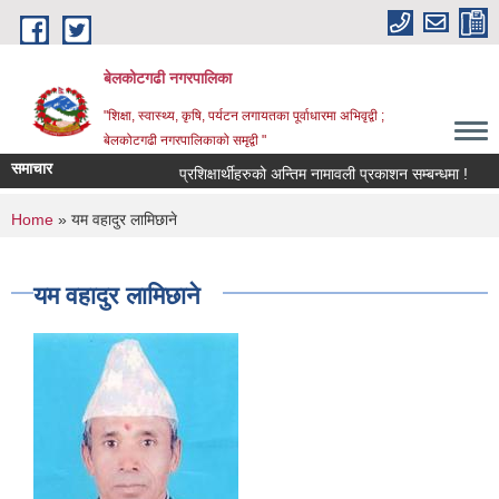
Skip to main content
बेलकोटगढी नगरपालिका
"शिक्षा, स्वास्थ्य, कृषि, पर्यटन लगायतका पूर्वाधारमा अभिवृद्वी ;
बेलकोटगढी नगरपालिकाको समृद्वी "
समाचार
प्रशिक्षार्थीहरुको अन्तिम नामावली प्रकाशन सम्बन्धमा !
आ.व
You are here
Home
» यम वहादुर लामिछाने
यम वहादुर लामिछाने