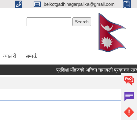
belkotgadhinagarpalika@gmail.com
Search form
Search
ग्यालरी
सम्पर्क
प्रशिक्षार्थीहरुको अन्तिम नामावली प्रकाशन सम्बन्धमा !