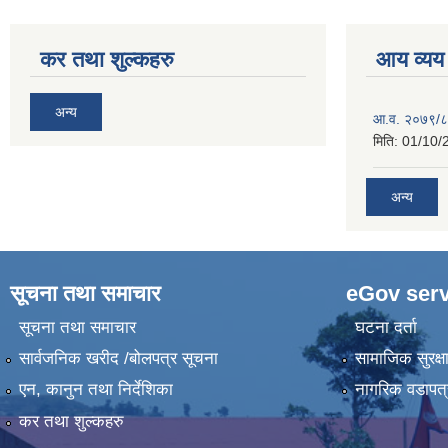
कर तथा शुल्कहरु
आय व्यय
अन्य
आ.व. २०७९/८
मिति:
01/10/
अन्य
सूचना तथा समाचार
eGov serv
सूचना तथा समाचार
घटना दर्ता
सार्वजनिक खरीद /बोलपत्र सूचना
सामाजिक सुरक्ष
एन, कानुन तथा निर्देशिका
नागरिक वडापत्
कर तथा शुल्कहरु