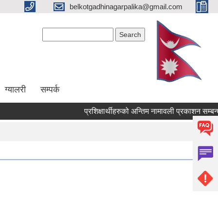
belkotgadhinagarpalika@gmail.com
Search form
Search
ग्यालरी
सम्पर्क
प्रशिक्षार्थीहरुको अन्तिम नामावली प्रकाशन सम्बन्धमा !