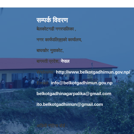
सम्पर्क विवरण
बेलकोटगढी नगरपालिका ,
नगर कार्यपालि
का
को कार्यालय,
बाघखोर नुवाकोट,
बागमती प्रदेश,
नेपाल
Website:
http://www.belkotgadhimun.gov.np/
Email:
info@belkotgadhimun.gov.np
belkotgadhinagarpalika@gmail.com
ito.belkotgadhimun@gmail.com
अडियो नोटिस बोर्ड :