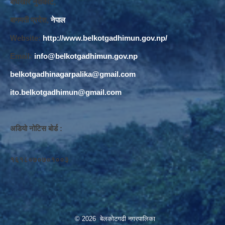
बाघखोर नुवाकोट,
बागमती प्रदेश,
नेपाल
Website:
http://www.belkotgadhimun.gov.np/
Email:
info@belkotgadhimun.gov.np
belkotgadhinagarpalika@gmail.com
ito.belkotgadhimun@gmail.com
अडियो नोटिस बोर्ड :
१६१८०७०७०१००३
© 2026 बेलकोटगढी नगरपालिका