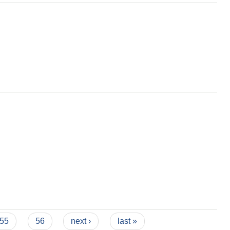
55
56
next ›
last »