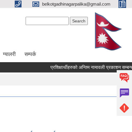
belkotgadhinagarpalika@gmail.com
Search form
Search
ग्यालरी
सम्पर्क
प्रशिक्षार्थीहरुको अन्तिम नामावली प्रकाशन सम्बन्धमा !