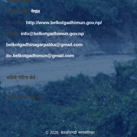
बाघखोर नुवाकोट,
बागमती प्रदेश,
नेपाल
Website:
http://www.belkotgadhimun.gov.np/
Email:
info@belkotgadhimun.gov.np
belkotgadhinagarpalika@gmail.com
ito.belkotgadhimun@gmail.com
अडियो नोटिस बोर्ड :
१६१८०७०७०१००३
© 2026 बेलकोटगढी नगरपालिका