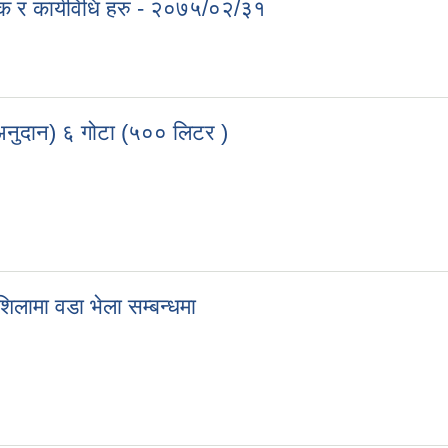
ेयक र कार्यविधि हरु - २०७५/०२/३१
धेयक र कार्यविधि हरु - २०७५/०२/३१
अनुदान) ६ गोटा (५०० लिटर )
% अनुदान) ६ गोटा (५०० लिटर )
िलामा वडा भेला सम्बन्धमा
लशिलामा वडा भेला सम्बन्धमा