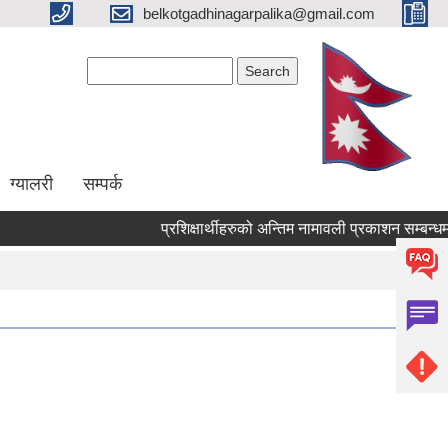
belkotgadhinagarpalika@gmail.com
Search form
Search
ग्यालरी
सम्पर्क
प्रशिक्षार्थीहरुको अन्तिम नामावली प्रकाशन सम्बन्धमा !